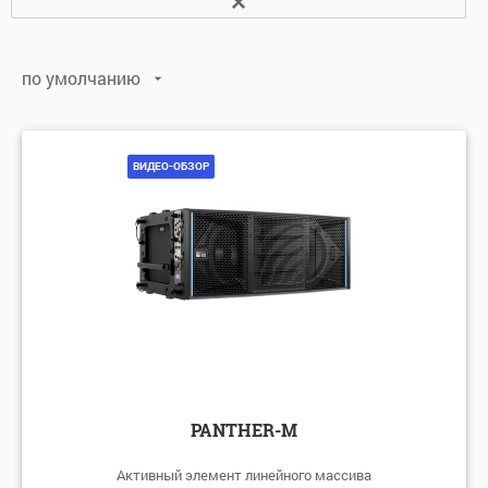
Нет
(36)
по умолчанию
Да
(15)
по умолчанию
по алфавиту: А-Я
ВИДЕО-ОБЗОР
по алфавиту: Я-А
по цене: убыванию
по цене: возрастанию
PANTHER-M
Активный элемент линейного массива