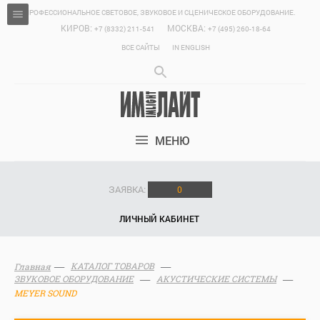
ПРОФЕССИОНАЛЬНОЕ СВЕТОВОЕ, ЗВУКОВОЕ И СЦЕНИЧЕСКОЕ ОБОРУДОВАНИЕ.
КИРОВ:
МОСКВА:
+7 (8332) 211-541
+7 (495) 260-18-64
ВСЕ САЙТЫ
IN ENGLISH
МЕНЮ
ЗАЯВКА:
0
ЛИЧНЫЙ КАБИНЕТ
КАТАЛОГ ТОВАРОВ
Главная
ЗВУКОВОЕ ОБОРУДОВАНИЕ
АКУСТИЧЕСКИЕ СИСТЕМЫ
MEYER SOUND