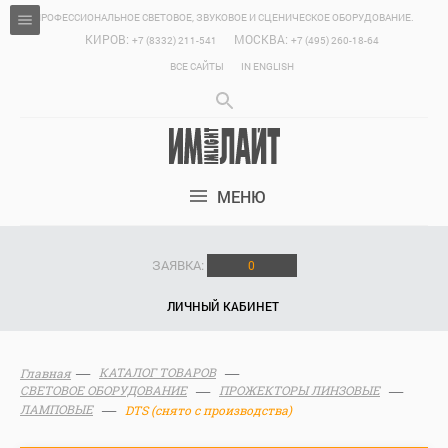
ПРОФЕССИОНАЛЬНОЕ СВЕТОВОЕ, ЗВУКОВОЕ И СЦЕНИЧЕСКОЕ ОБОРУДОВАНИЕ.
КИРОВ:
МОСКВА:
+7 (8332) 211-541
+7 (495) 260-18-64
ВСЕ САЙТЫ
IN ENGLISH
МЕНЮ
ЗАЯВКА:
0
ЛИЧНЫЙ КАБИНЕТ
КАТАЛОГ ТОВАРОВ
Главная
СВЕТОВОЕ ОБОРУДОВАНИЕ
ПРОЖЕКТОРЫ ЛИНЗОВЫЕ
ЛАМПОВЫЕ
DTS (снято с производства)