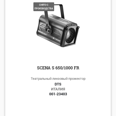
по алфавиту: А-Я
СНЯТО С
ПРОИЗВОДСТВА
по алфавиту: Я-А
по цене: убыванию
по цене: возрастанию
SCENA S 650/1000 FR
Театральный линзовый прожектор
DTS
ИТАЛИЯ
001-23403