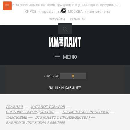
ПРОФЕССИОНАЛЬНОЕ СВЕТОВОЕ, ЗВУКОВОЕ И СЦЕНИЧЕСКОЕ ОБОРУДОВАНИЕ.
КИРОВ:
МОСКВА:
+7 (8332) 211-541
+7 (495) 260-18-64
ВСЕ САЙТЫ
IN ENGLISH
МЕНЮ
ЗАЯВКА:
0
ЛИЧНЫЙ КАБИНЕТ
ГЛАВНАЯ
КАТАЛОГ ТОВАРОВ
СВЕТОВОЕ ОБОРУДОВАНИЕ
ПРОЖЕКТОРЫ ЛИНЗОВЫЕ
ЛАМПОВЫЕ
DTS (СНЯТО С ПРОИЗВОДСТВА)
BARNDOOR ДЛЯ SCENA S 650/1000