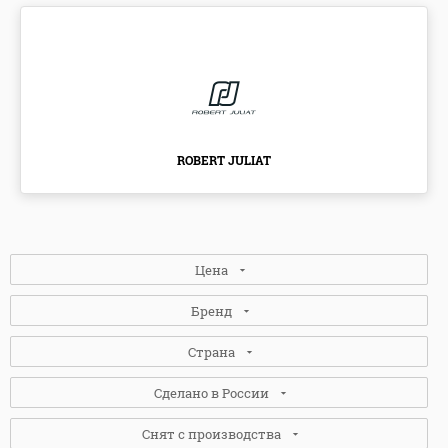
ROBERT JULIAT
Цена
Бренд
Страна
DTS
(5)
Сделано в России
ROBERT JULIAT
(4)
ИТАЛИЯ
(5)
Снят с производства