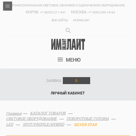
ПРОФЕССИОНАЛЬНОЕ СВЕТОВОЕ, ЗВУКОВОЕ И СЦЕНИЧЕСКОЕ ОБОРУДОВАНИЕ.
КИРОВ:
МОСКВА:
+7 (8332) 211-541
+7 (495) 260-18-64
ВСЕ САЙТЫ
IN ENGLISH
МЕНЮ
ЗАЯВКА:
0
ЛИЧНЫЙ КАБИНЕТ
КАТАЛОГ ТОВАРОВ
Главная
СВЕТОВОЕ ОБОРУДОВАНИЕ
ПОВОРОТНЫЕ ГОЛОВЫ
LED
SPOT/PROFILE/HYBRID
SILVER STAR