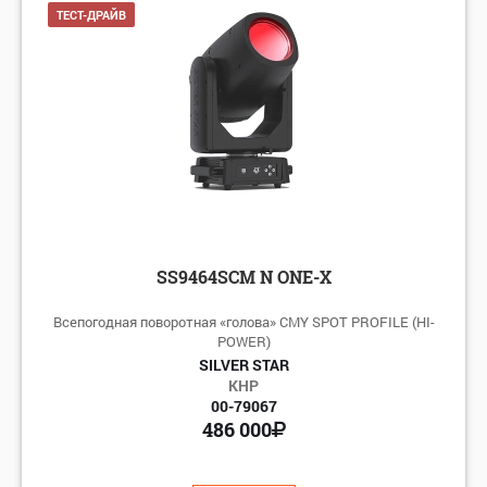
ТЕСТ-ДРАЙВ
SS9464SCM N ONE-X
Всепогодная поворотная «голова» CMY SPOT PROFILE (HI-
POWER)
SILVER STAR
КНР
00-79067
486 000