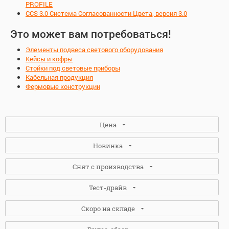
PROFILE
CCS 3.0 Система Согласованности Цвета, версия 3.0
Это может вам потребоваться!
Элементы подвеса светового оборудования
Кейсы и кофры
Стойки под световые приборы
Кабельная продукция
Фермовые конструкции
Цена
Новинка
Снят с производства
Нет
(24)
Тест-драйв
Да
(1)
Нет
(13)
Скоро на складе
Да
(12)
Нет
(13)