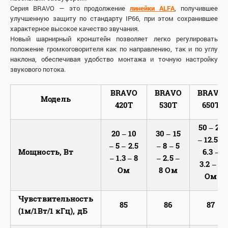
Серия BRAVO — это продолжение
линейки ALFA
, получившее
улучшенную защиту по стандарту IP66, при этом сохранившее
характерное высокое качество звучания.
Новый шарнирный кронштейн позволяет легко регулировать
положение громкоговорителя как по направлению, так и по углу
наклона, обеспечивая удобство монтажа и точную настройку
звукового потока.
BRAVO
BRAVO
BRAVO
Модель
420T
530T
650T
50 – 25
20 – 10
30 – 15
– 12.5 –
– 5 – 2.5
– 8 – 5
Мощность, Вт
6.3 –
– 1.3 – 8
– 2.5 –
3.2 – 8
Ом
8 Ом
Ом
Чувствительность
85
86
87
(1м/1Вт/1 кГц), дБ