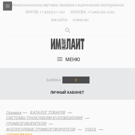
ПРОФЕССИОНАЛЬНОЕ СВЕТОВОЕ, ЗВУКОВОЕ И СЦЕНИЧЕСКОЕ ОБОРУДОВАНИЕ.
КИРОВ:
МОСКВА:
+7 (8332) 211-541
+7 (495) 260-18-64
ВСЕ САЙТЫ
IN ENGLISH
МЕНЮ
ЗАЯВКА:
0
ЛИЧНЫЙ КАБИНЕТ
КАТАЛОГ ТОВАРОВ
Главная
СИСТЕМЫ ТРАНСЛЯЦИИ И ОПОВЕЩЕНИЯ
ГРОМКОГОВОРИТЕЛИ
ВСЕПОГОДНЫЕ ГРОМКОГОВОРИТЕЛИ
VOLTA
СЕРИЯ BRAVO