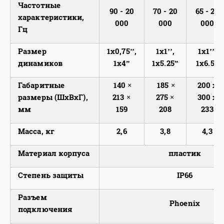
Частотные
90 - 20
70 - 20
65 - 20
характеристики,
000
000
000
Гц
Размер
1x0,75’’,
1x1’’,
1x1’’,
динамиков
1x4”
1x5.25”
1x6.5”
Габаритные
140 ×
185 ×
200 х
размеры (ШхВхГ),
213 ×
275 ×
300 х
мм
159
208
233
Масса, кг
2,6
3,8
4,3
Материал корпуса
пластик
Степень защиты
IP66
Разъем
Phoenix
подключения