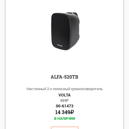
по алфавиту: А-Я
по алфавиту: Я-А
по цене: убыванию
по цене: возрастанию
ALFA-520TB
Настенный 2-х полосный громкоговоритель
VOLTA
КНР
00-61473
14 349
В НАЛИЧИИ