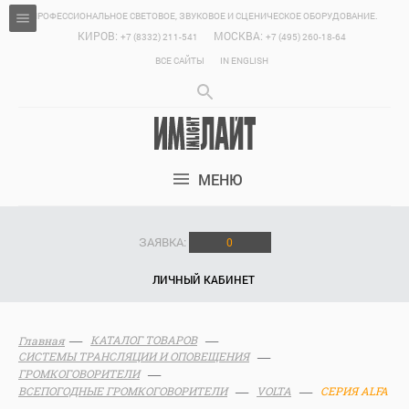
ПРОФЕССИОНАЛЬНОЕ СВЕТОВОЕ, ЗВУКОВОЕ И СЦЕНИЧЕСКОЕ ОБОРУДОВАНИЕ.
КИРОВ:
МОСКВА:
+7 (8332) 211-541
+7 (495) 260-18-64
ВСЕ САЙТЫ
IN ENGLISH
МЕНЮ
ЗАЯВКА:
0
ЛИЧНЫЙ КАБИНЕТ
КАТАЛОГ ТОВАРОВ
Главная
СИСТЕМЫ ТРАНСЛЯЦИИ И ОПОВЕЩЕНИЯ
ГРОМКОГОВОРИТЕЛИ
ВСЕПОГОДНЫЕ ГРОМКОГОВОРИТЕЛИ
VOLTA
СЕРИЯ ALFA