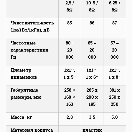
2,5 /
10-5 /
6,25 /
8Ω
8Ω
8Ω
Чувствительность
85
86
87
(1м/1Вт/1кГц), дБ
Частотные
80 -
65 –
57 –
характеристики,
20
20
20
Гц
000
000
000
Диаметр
1x1’’,
1x1’’,
1x1’’,
динамиков
1 x 5”
1 x 6”
1 x 8”
Габаритные
258 ×
285 х
381 x
размеры, мм
168 ×
200 х
250 x
163
195
250
Масса, кг
2,8
3,5
5,0
Материал корпуса
пластик