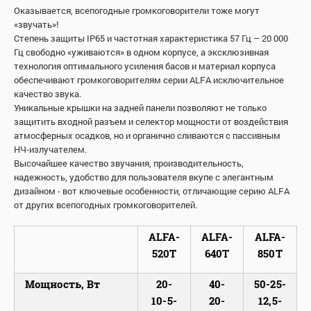
Оказывается, всепогодные громкоговорители тоже могут
«звучать»!
Степень защиты IP65 и частотная характеристика 57 Гц – 20 000
Гц свободно «уживаются» в одном корпусе, а эксклюзивная
технология оптимального усиления басов и материал корпуса
обеспечивают громкоговорителям серии ALFA исключительное
качество звука.
Уникальные крышки на задней панели позволяют не только
защитить входной разъем и селектор мощности от воздействия
атмосферных осадков, но и органично сливаются с пассивным
НЧ-излучателем.
Высочайшее качество звучания, производительность,
надежность, удобство для пользователя вкупе с элегантным
дизайном - вот ключевые особенности, отличающие серию ALFA
от других всепогодных громкоговорителей.
ALFA-
ALFA-
ALFA-
520T
640T
850T
Мощность, Вт
20-
40-
50-25-
10-5-
20-
12,5-