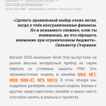
СВЕТОВОЕ НАПРАВЛЕНИЕ
Silver Star NW6 – маленький «гигант» большого света
«Сделать правильный выбор очень легко,
когда у тебя неограниченные финансы.
Но и ненамного сложнее, если ты
понимаешь, на что обращать
внимание при ограниченном бюджете».
Сильвестр Стариков.
Весной 2026 компания Silver Star выпустила на
рынок весьма интересный прибор из серии
Neptune со степенью защиты IP66. Это
промежуточная модель в линейке
NW3
,
NF7
,
NW8
,
NW8-XT
,
NF9
,
NW10
. В этом обзоре мы
подробно разберём, насколько модель близка к
другим представителям линейки и какое место
способна занять в реальных проектах.