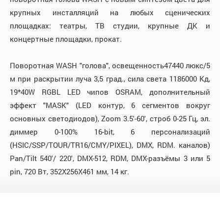
крупных инсталляций на любых сценических
площадках: театры, ТВ студии, крупные ДК и
концертные площадки, прокат.
Поворотная WASH "голова", освещенность47440 люкс/5
м при раскрытии луча 3,5 град., сила света 1186000 Кд,
19*40W RGBL LED чипов OSRAM, дополнительный
эффект "MASK" (LED контур, 6 сегментов вокруг
основных светодиодов), Zoom 3.5'-60', строб 0-25 Гц, эл.
диммер 0-100% 16-bit, 6 персонализаций
(HSIC/SSP/TOUR/TR16/CMY/PIXEL), DMX, RDM. каналов)
Pan/Tilt 540'/ 220', DMX-512, RDM, DMX-разъёмы 3 или 5
pin, 720 Вт, 352X256X461 мм, 14 кг.