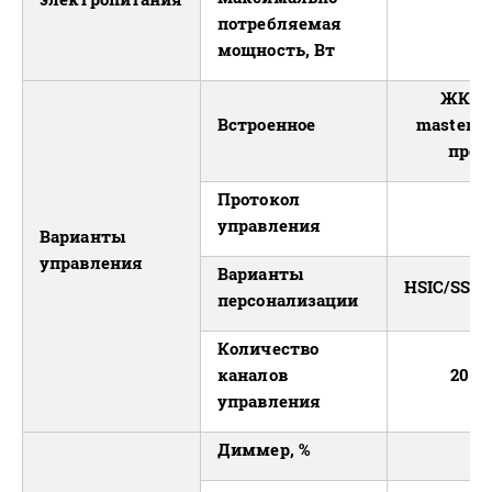
потребляемая
мощность, Вт
ЖК-ди
Встроенное
master/s
прог
Протокол
D
управления
Варианты
управления
Варианты
HSIC/SSP/
персонализации
Количество
каналов
20 / 1
управления
Диммер, %