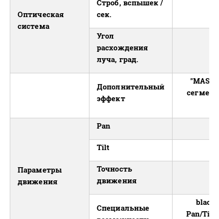
Строб, вспышек /
Оптическая
сек.
система
Угол
расхождения
луча, град.
"MASK" 
Дополнительный
сегмент
эффект
Pan
Tilt
Точность
Параметры
движения
движения
black
Специальные
Pan/Tilt