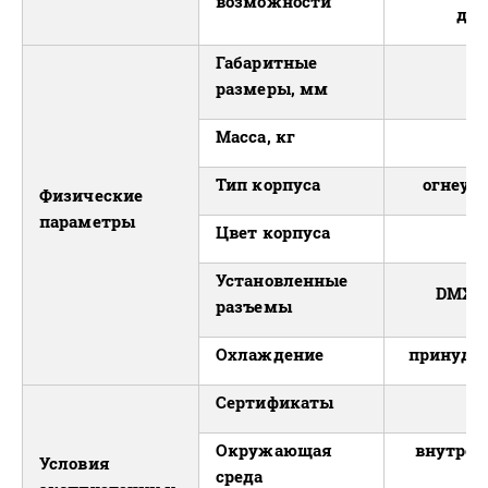
возможности
дви
Габаритные
размеры, мм
Масса, кг
Тип корпуса
огнеуп
Физические
параметры
Цвет корпуса
Установленные
DMX in
разъемы
Охлаждение
принуди
Сертификаты
Окружающая
внутрен
Условия
среда
п