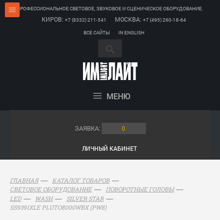
ПРОФЕССИОНАЛЬНОЕ СВЕТОВОЕ, ЗВУКОВОЕ И СЦЕНИЧЕСКОЕ ОБОРУДОВАНИЕ.
КИРОВ:
МОСКВА:
+7 (8332) 211-541
+7 (495) 260-18-64
ВСЕ САЙТЫ
IN ENGLISH
МЕНЮ
ЗАЯВКА:
0
ЛИЧНЫЙ КАБИНЕТ
ГЛАВНАЯ
КАТАЛОГ ТОВАРОВ
СВЕТОВОЕ ОБОРУДОВАНИЕ
ПОВОРОТНЫЕ ГОЛОВЫ
LED
WASH
SILVER STAR
SS9391XLE PLUTO8000WBX (PW8)