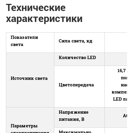
Технические
характеристики
Показатели
Сила света, кд
света
Количество LED
1
16,7 м
полн
Источник света
Цветопередача
насы
компенса
LED лай
Напряжение
АС: 
питания, В
Параметры
Максимально
электропитания