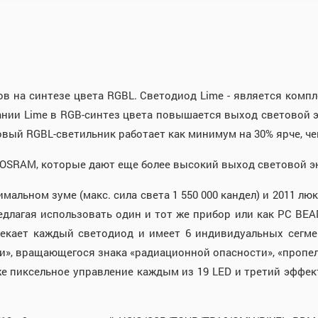
 на синтезе цвета RGBL. Светодиод Lime - является ком
ии Lime в RGB-синтез цвета повышается выход световой эн
овый RGBL-светильник работает как минимум на 30% ярче, ч
 OSRAM, которые дают еще более высокий выход световой эне
мальном зуме (макс. сила света 1 550 000 кандел) и 2011 
едлагая использовать один и тот же прибор или как РС BE
екает каждый светодиод и имеет 6 индивидуальных сегме
, вращающегося знака «радиационной опасности», «пропелле
е пиксельное управление каждым из 19 LED и третий эффект 