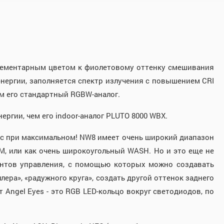
плементарным цветом к фиолетовому оттенку смешивания
ергии, заполняется спектр излучения с повышением CRI
ем его стандартный RGBW-аналог.
ргии, чем его indoor-аналог PLUTO 8000 WBX.
люкс при максимальном! NW8 имеет очень широкий диапазон
AM, или как очень широкоугольный WASH. Но и это еще не
нтов управления, с помощью которых можно создавать
ра», «радужного круга», создать другой оттенок заднего
Angel Eyes - это RGB LED-кольцо вокруг светодиодов, по