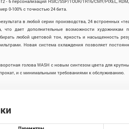
 - 6 персонализаций HSIC/SSP/TOUR/TR16/CMY/PIXEL, RDM, A
мер 0-100% с точностью 24 бита.
 результата в любой серии производства, 24 встроенных «т
a, что дает дополнительные возможности художникам 
ирать любой цветовой тон, яркость и насыщенность резу
льтрами. Новая система охлаждения позволяет постоянн
поворотная голова WASH с новым синтезом цвета для крупны
 прокат, и с минимальными требованиями к обслуживанию.
ики
Параметры