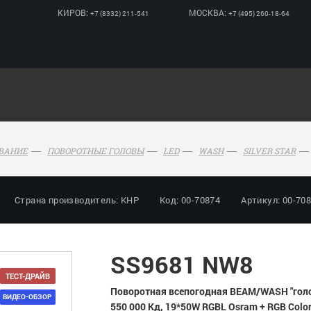
КИРОВ:
МОСКВА:
+7 (8332) 211-541
+7 (495) 260-18-64
ОВАНИЕ
ПОВОРОТНЫЕ ГОЛОВЫ
LED
WASH
SILVER STAR
Страна производитель: КНР
Код: 00-70874
Артикул: 00-70
SS9681 NW8
ТЕСТ-ДРАЙВ
Поворотная всепогодная BEAM/WASH "голова
ВИДЕО-ОБЗОР
550 000 Кд, 19*50W RGBL Osram + RGB Color ri