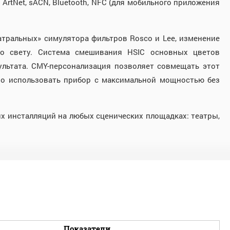
rtNet, sACN, Bluetooth, NFC (для мобильного приложения
еатральных» симулятора фильтров Rosco и Lee, изменение
по свету. Система смешивания HSIC основных цветов
льтата. CMY-персонализация позволяет совмещать этот
о использовать прибор с максимальной мощностью без
х инсталляций на любых сценических площадках: театры,
Показатели