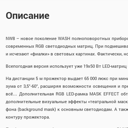
Описание
NW8 – новое поколение WASH полноповоротных приборов
современных RGB светодиодных матриц. При подмешиван
и исчезают «фиалки» в световых картинах. Фактически, н
Всепогодная версия использует уже 19х50 Вт LED-матриц
На дистанции 5 м прожектор выдает 65 000 люкс при мини
зума от 3,5°-60°, расширяя возможности освещения и пр
всё… Дополнительная RGB LED-рамка MASK EFFECT обт
дополнительные визуальные эффекты «театральной маски»
фона (background mask) к основным светодиодам. А такж
контуру прожектора.