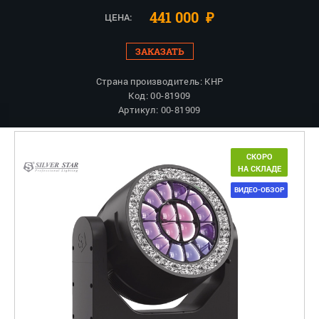
441 000
₽
ЦЕНА:
ЗАКАЗАТЬ
Страна производитель: КНР
Код: 00-81909
Артикул: 00-81909
СКОРО
НА СКЛАДЕ
ВИДЕО-ОБЗОР