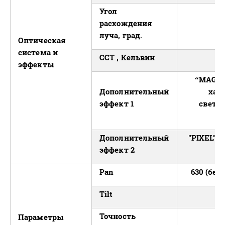
Угол
расхождения
луча, град.
Оптическая
система и
ССТ , Кельвин
эффекты
“MAGIC
Дополнительный
хал
эффект 1
светод
Дополнительный
"PIXEL" 
эффект 2
Pan
630 (бе
Tilt
Точность
Параметры