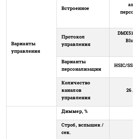
авто
Встроенное
персон
DMX512,
Протокол
Bluet
Варианты
управления
(
управления
Варианты
HSIC/SSP/
персонализации
Количество
каналов
26 / 1
управления
Диммер, %
Строб, вспышек /
сек.