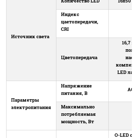
Количество LED
16х50 В
Индекс
цаетопередачи,
CRI
Источник света
16,7 м
полн
Цветопередача
насы
компенса
LED лай
Напряжение
АС: 
питания, В
Параметры
Максимально
электропитания
потребляемая
мощность, Вт
O-LED се