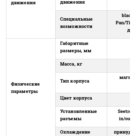
движения
движения
black
Специальные
Pan/Tilt
возможности
дви
Габаритные
размеры, мм
Масса, кг
магнал
Тип корпуса
Физические
параметры
Цвет корпуса
Установленные
Seetron
разъемы
in/out,
Охлаждение
принуди