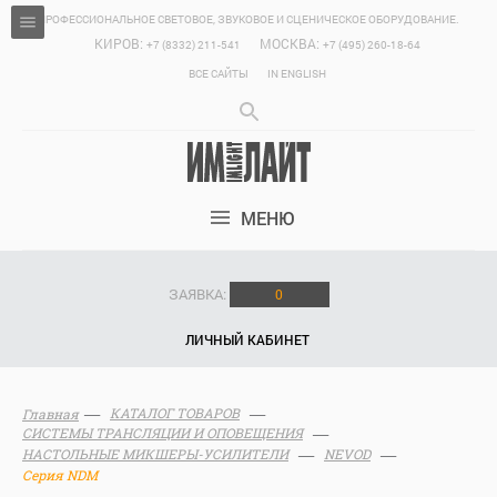
ПРОФЕССИОНАЛЬНОЕ СВЕТОВОЕ, ЗВУКОВОЕ И СЦЕНИЧЕСКОЕ ОБОРУДОВАНИЕ.
КИРОВ:
МОСКВА:
+7 (8332) 211-541
+7 (495) 260-18-64
ВСЕ САЙТЫ
IN ENGLISH
МЕНЮ
ЗАЯВКА:
0
ЛИЧНЫЙ КАБИНЕТ
КАТАЛОГ ТОВАРОВ
Главная
СИСТЕМЫ ТРАНСЛЯЦИИ И ОПОВЕЩЕНИЯ
НАСТОЛЬНЫЕ МИКШЕРЫ-УСИЛИТЕЛИ
NEVOD
Серия NDM