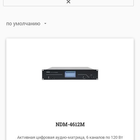
по умолчанию
по умолчанию
по алфавиту: А-Я
по алфавиту: Я-А
по цене: убыванию
по цене: возрастанию
NDM-4612М
Активная цифровая аудио-матрица, 6 каналов по 120 Вт