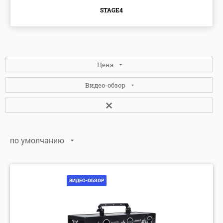
STAGE4
Цена
Видео-обзор
Нет
(1)
по умолчанию
Да
(5)
по умолчанию
по алфавиту: А-Я
ВИДЕО-ОБЗОР
по алфавиту: Я-А
по цене: убыванию
по цене: возрастанию