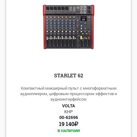
по алфавиту: Я-А
по цене: убыванию
по цене: возрастанию
STARLET 62
Компактный микшерный пульт с многоформатным
аудиоплеером, цифровым процессором эффектов и
аудиоинтерфейсом
VOLTA
КНР
00-62696
19 140
В НАЛИЧИИ