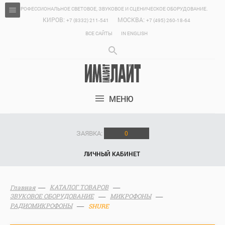
ПРОФЕССИОНАЛЬНОЕ СВЕТОВОЕ, ЗВУКОВОЕ И СЦЕНИЧЕСКОЕ ОБОРУДОВАНИЕ.
КИРОВ:
МОСКВА:
+7 (8332) 211-541
+7 (495) 260-18-64
ВСЕ САЙТЫ
IN ENGLISH
МЕНЮ
ЗАЯВКА:
0
ЛИЧНЫЙ КАБИНЕТ
КАТАЛОГ ТОВАРОВ
Главная
ЗВУКОВОЕ ОБОРУДОВАНИЕ
МИКРОФОНЫ
РАДИОМИКРОФОНЫ
SHURE