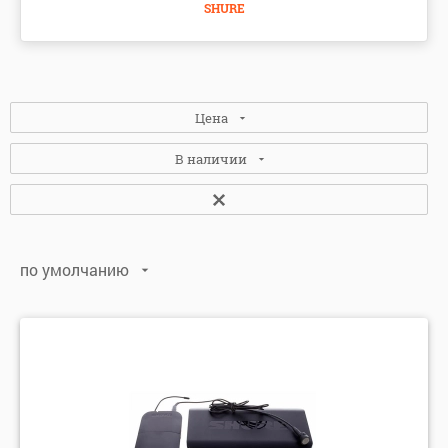
SHURE
Цена
В наличии
Нет
(1)
по умолчанию
Да
(6)
по умолчанию
по алфавиту: А-Я
по алфавиту: Я-А
по цене: убыванию
по цене: возрастанию