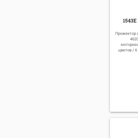
1543E
Прожектор с
462
моторизо
цветов / 6