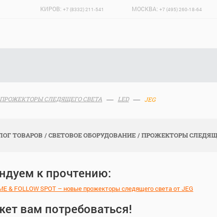
КИРОВ:
МОСКВА:
+7 (8332) 211-541
+7 (495) 260-18-64
ПРОЖЕКТОРЫ СЛЕДЯЩЕГО СВЕТА
LED
JEG
ЛОГ ТОВАРОВ
СВЕТОВОЕ ОБОРУДОВАНИЕ
ПРОЖЕКТОРЫ СЛЕДЯЩ
ндуем к прочтению:
E & FOLLOW SPOT – новые прожекторы следящего света от JEG
жет вам потребоваться!