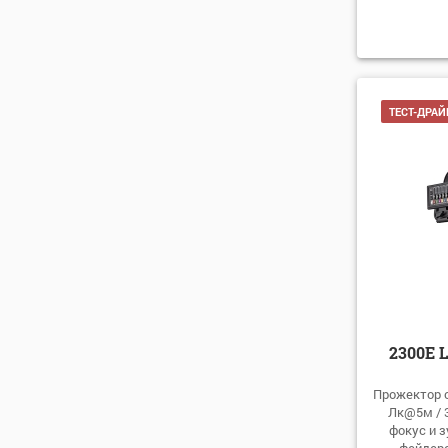
ТЕСТ-ДРАЙ
2300E 
Прожектор с
Лк@5м / 
фокус и з
фейдеро