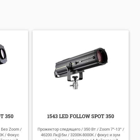
T 350
1543 LED FOLLOW SPOT 350
 Без Zoom /
Прожектор следящего / 350 Вт / Zoom 7°-13° /
0К / Фокус
46200 Лк@5м / 3200К-8000К / фокус и зум