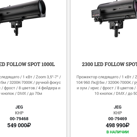
LED FOLLOW SPOT 1000L
2300 LED FOLLOW SPOT
ледящего / 1 кВт / Zoom 3,5°-7° /
Прожектор следящего / 1 кВт / Z
5м / 3200К-7000К / ручной фокус
104 960 Лк@5м / 3200К-7000К / 
с / фрост / 8 цветов / 4 фейдера и
и зум / ирис / фрост / 8 цветов /
 кнопок / DMX / до 70м
10 кнопок / DMX / до 5
JEG
JEG
КНР
КНР
00-79468
00-79469
549 000
498 990
В НАЛИЧИИ