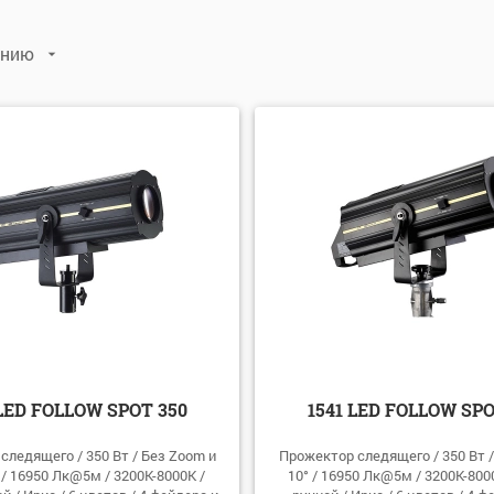
анию
Нет
(6)
Нет
(2)
Да
(5)
Да
(9)
лчанию
виту: А-Я
виту: Я-А
: убыванию
: возрастанию
 LED FOLLOW SPOT 350
1541 LED FOLLOW SPO
следящего / 350 Вт / Без Zoom и
Прожектор следящего / 350 Вт /
 / 16950 Лк@5м / 3200К-8000К /
10° / 16950 Лк@5м / 3200К-800