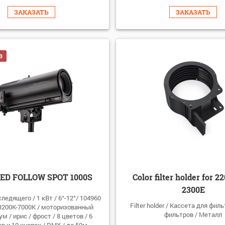
ЗАКАЗАТЬ
ЗАКАЗАТЬ
В
LED FOLLOW SPOT 1000S
Color filter holder for 2
2300E
ледящего / 1 кВт / 6°-12°/ 104960
Filter holder / Кассета для филь
3200К-7000К / моторизованный
фильтров / Металл
ум / ирис / фрост / 8 цветов / 6
в и 10 кнопок / DMX / до 50м