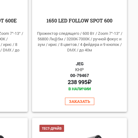
T 600E
1650 LED FOLLOW SPOT 600
oom 7°-13° /
Прожектор следящего / 600 Вт / Zoom 7°-13° /
0К /
56800 Лк@5м / 3200К-7000К / ручной фокус и
 ирис / 8
зум / ирис / 8 цветов / 4 фейдера и 9 кнопок /
 / DMX / до
DMX / до 40м
JEG
КНР
00-79467
238 995
В НАЛИЧИИ
ЗАКАЗАТЬ
ТЕСТ-ДРАЙВ