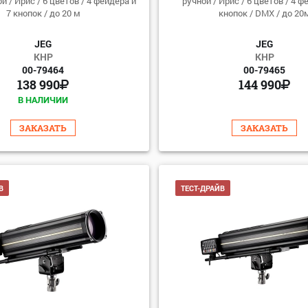
й / Ирис / 6 цветов / 4 фейдера и
ручной / Ирис / 6 цветов / 4 ф
7 кнопок / до 20 м
кнопок / DMX / до 20
JEG
JEG
КНР
КНР
00-79464
00-79465
138 990
144 990
В НАЛИЧИИ
ЗАКАЗАТЬ
ЗАКАЗАТЬ
В
ТЕСТ-ДРАЙВ