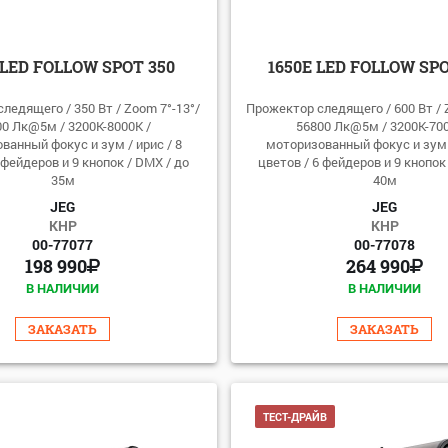
 LED FOLLOW SPOT 350
1650E LED FOLLOW SPO
ледящего / 350 Вт / Zoom 7°-13°/
Прожектор следящего / 600 Вт / Z
00 Лк@5м / 3200К-8000К /
56800 Лк@5м / 3200К-700
ванный фокус и зум / ирис / 8
моторизованный фокус и зум /
 фейдеров и 9 кнопок / DMX / до
цветов / 6 фейдеров и 9 кнопок
35м
40м
JEG
JEG
КНР
КНР
00-77077
00-77078
198 990
264 990
В НАЛИЧИИ
В НАЛИЧИИ
ЗАКАЗАТЬ
ЗАКАЗАТЬ
ТЕСТ-ДРАЙВ