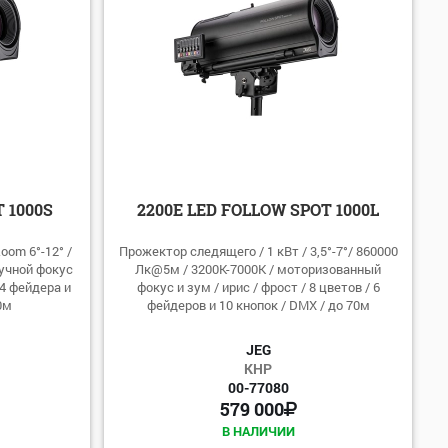
 1000S
2200E LED FOLLOW SPOT 1000L
oom 6°-12° /
Прожектор следящего / 1 кВт / 3,5°-7°/ 860000
ручной фокус
Лк@5м / 3200К-7000К / моторизованный
 4 фейдера и
фокус и зум / ирис / фрост / 8 цветов / 6
0м
фейдеров и 10 кнопок / DMX / до 70м
JEG
КНР
00-77080
579 000
В НАЛИЧИИ