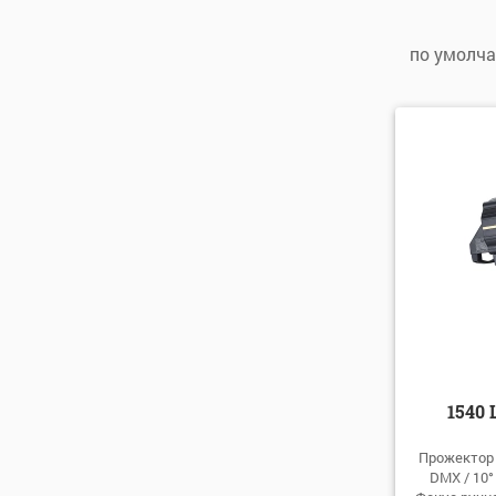
по умолч
по умо
по алфа
по алфа
по цене
по цене
1540
Прожектор 
DMX / 10°