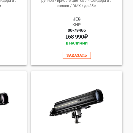
ейдера и 7
ручной / ирис / 6 цветов / 4 фейдера и 7
м
кнопок / DMX / до 35м
JEG
КНР
00-79466
168 990
В НАЛИЧИИ
ЗАКАЗАТЬ