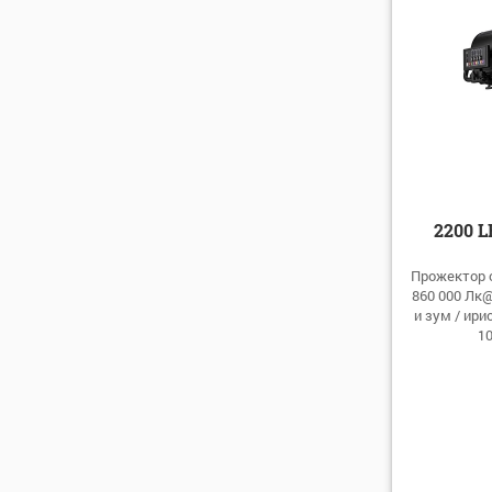
2200 
Прожектор с
860 000 Лк@
и зум / ири
10