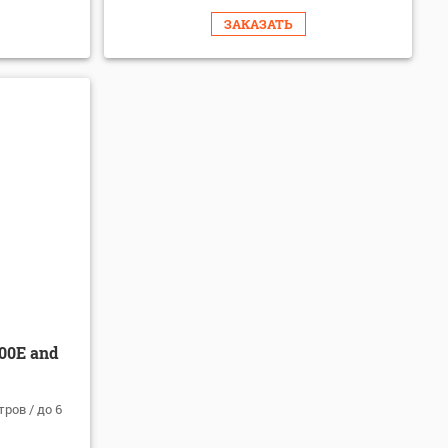
ЗАКАЗАТЬ
200E and
тров / до 6