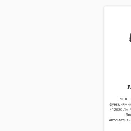
по умо
по алфа
по алфа
по цене
по цене
R
PROFIL
функциями) /
/ 12580 Лм /
Лк
Автоматизир
ирис, блок 