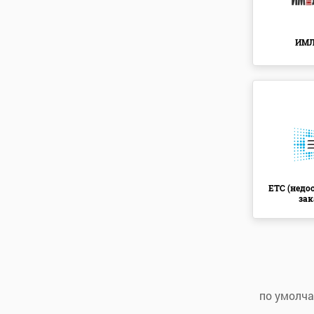
ИМ
ETC (недо
зак
по умолч