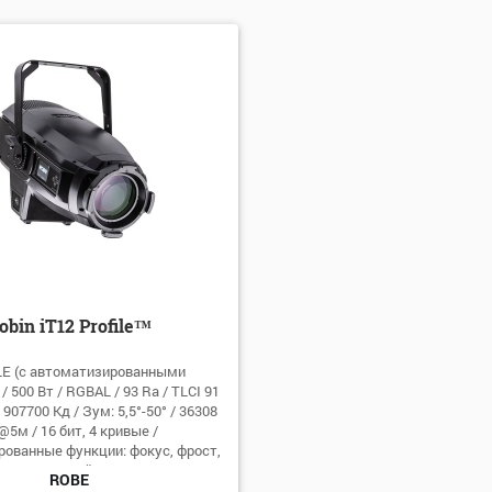
лчанию
виту: А-Я
виту: Я-А
: убыванию
: возрастанию
obin iT12 Profile™
E (с автоматизированными
 500 Вт / RGBAL / 93 Ra / TLCI 91
 907700 Кд / Зум: 5,5°-50° / 36308
@5м / 16 бит, 4 кривые /
ованные функции: фокус, фрост,
шторок / тихий режим 23 дБА / до
ROBE
40 м