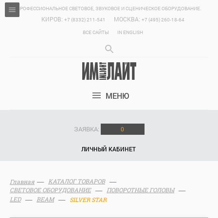
ПРОФЕССИОНАЛЬНОЕ СВЕТОВОЕ, ЗВУКОВОЕ И СЦЕНИЧЕСКОЕ ОБОРУДОВАНИЕ.
КИРОВ:
МОСКВА:
+7 (8332) 211-541
+7 (495) 260-18-64
ВСЕ САЙТЫ
IN ENGLISH
МЕНЮ
ЗАЯВКА:
0
ЛИЧНЫЙ КАБИНЕТ
КАТАЛОГ ТОВАРОВ
Главная
СВЕТОВОЕ ОБОРУДОВАНИЕ
ПОВОРОТНЫЕ ГОЛОВЫ
LED
BEAM
SILVER STAR