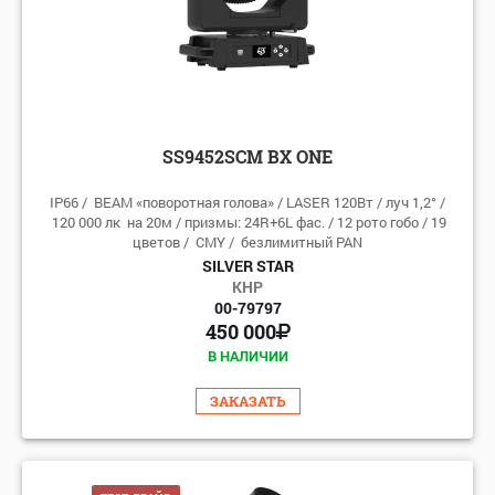
SS9452SCM BX ONE
IP66 / BEAM «поворотная голова» / LASER 120Вт / луч 1,2° /
120 000 лк на 20м / призмы: 24R+6L фас. / 12 рото гобо / 19
цветов / CMY / безлимитный PAN
SILVER STAR
КНР
00-79797
450 000
В НАЛИЧИИ
ЗАКАЗАТЬ