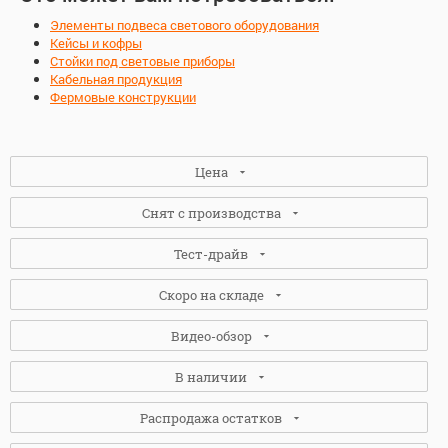
Элементы подвеса светового оборудования
Кейсы и кофры
Стойки под световые приборы
Кабельная продукция
Фермовые конструкции
Цена
Снят с производства
Тест-драйв
Нет
(7)
Скоро на складе
Да
(3)
Нет
(4)
Видео-обзор
Да
(6)
Нет
(9)
В наличии
Да
(1)
Нет
(8)
Распродажа остатков
Да
(2)