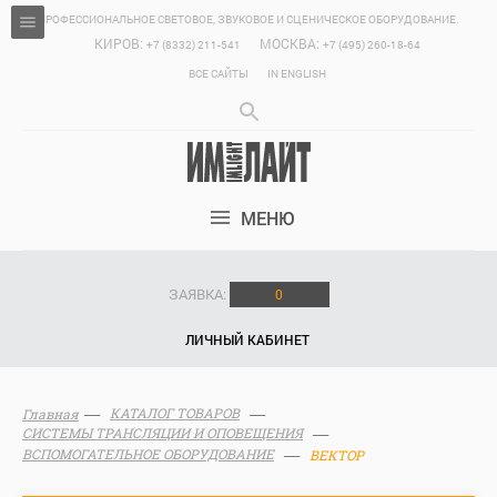
ПРОФЕССИОНАЛЬНОЕ СВЕТОВОЕ, ЗВУКОВОЕ И СЦЕНИЧЕСКОЕ ОБОРУДОВАНИЕ.
КИРОВ:
МОСКВА:
+7 (8332) 211-541
+7 (495) 260-18-64
ВСЕ САЙТЫ
IN ENGLISH
МЕНЮ
ЗАЯВКА:
0
ЛИЧНЫЙ КАБИНЕТ
КАТАЛОГ ТОВАРОВ
Главная
СИСТЕМЫ ТРАНСЛЯЦИИ И ОПОВЕЩЕНИЯ
ВСПОМОГАТЕЛЬНОЕ ОБОРУДОВАНИЕ
ВЕКТОР