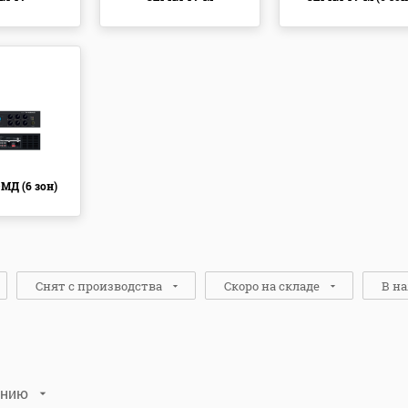
МД (6 зон)
Снят с производства
Скоро на складе
В н
Нет
(34)
Нет
(51)
Да
(38)
Да
(21)
анию