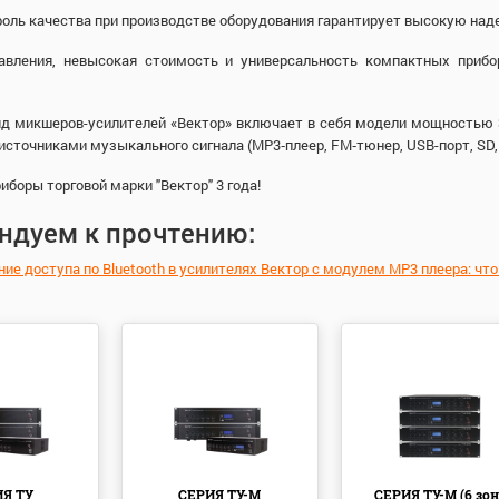
оль качества при производстве оборудования гарантирует высокую над
авления, невысокая стоимость и универсальность компактных приб
 микшеров-усилителей «Вектор» включает в себя модели мощностью 30, 
сточниками музыкального сигнала (MP3‑плеер, FM‑тюнер, USB-порт, SD, B
риборы торговой марки "Вектор" 3 года!
ндуем к прочтению:
ние доступа по Bluetooth в усилителях Вектор с модулем MP3 плеера: чт
ИЯ ТУ
СЕРИЯ ТУ-М
СЕРИЯ ТУ-М (6 зон