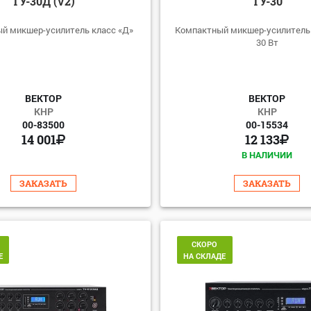
ТУ-30Д (V2)
ТУ-30
й микшер-усилитель класс «Д»
Компактный микшер-усилитель
30 Вт
ВЕКТОР
ВЕКТОР
КНР
КНР
00-83500
00-15534
14 001
12 133
В НАЛИЧИИ
ЗАКАЗАТЬ
ЗАКАЗАТЬ
СКОРО
Е
НА СКЛАДЕ