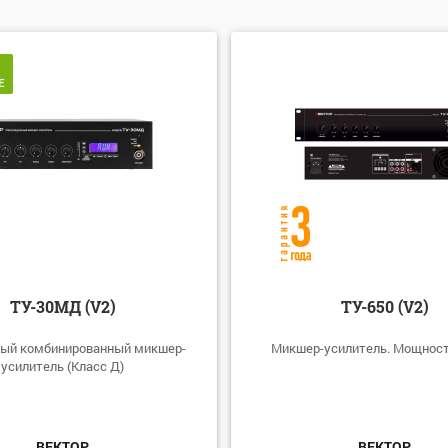
лчанию
виту: А-Я
виту: Я-А
Е
: убыванию
: возрастанию
ТУ-30МД (V2)
ТУ-650 (V2)
ый комбинированный микшер-
Микшер-усилитель. Мощност
усилитель (Класс Д)
ВЕКТОР
ВЕКТОР