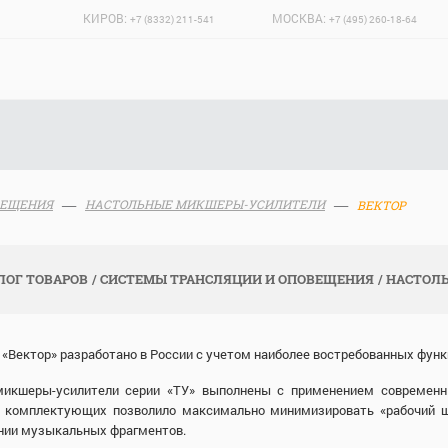
КИРОВ:
МОСКВА:
+7 (8332) 211-541
+7 (495) 260-18-64
ВЕЩЕНИЯ
НАСТОЛЬНЫЕ МИКШЕРЫ-УСИЛИТЕЛИ
ВЕКТОР
ЛОГ ТОВАРОВ
СИСТЕМЫ ТРАНСЛЯЦИИ И ОПОВЕЩЕНИЯ
НАСТОЛ
«Вектор» разработано в России с учетом наиболее востребованных функ
икшеры-усилители серии «ТУ» выполнены с применением современн
 комплектующих позволило максимально минимизировать «рабочий шу
нии музыкальных фрагментов.