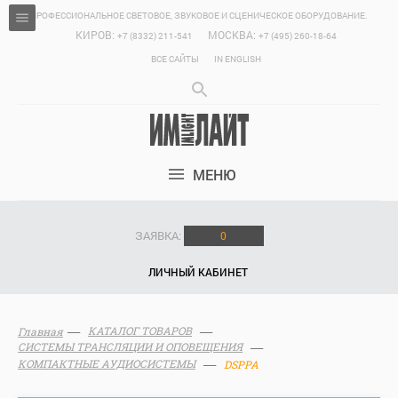
ПРОФЕССИОНАЛЬНОЕ СВЕТОВОЕ, ЗВУКОВОЕ И СЦЕНИЧЕСКОЕ ОБОРУДОВАНИЕ.
КИРОВ:
МОСКВА:
+7 (8332) 211-541
+7 (495) 260-18-64
ВСЕ САЙТЫ
IN ENGLISH
МЕНЮ
ЗАЯВКА:
0
ЛИЧНЫЙ КАБИНЕТ
КАТАЛОГ ТОВАРОВ
Главная
СИСТЕМЫ ТРАНСЛЯЦИИ И ОПОВЕЩЕНИЯ
КОМПАКТНЫЕ АУДИОСИСТЕМЫ
DSPPA