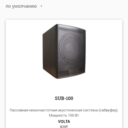
по умолчанию
по умолчанию
по алфавиту: А-Я
по алфавиту: Я-А
по цене: убыванию
по цене: возрастанию
SUB-100
Пассивная низкочастотная акустическая система (сабвуфер).
Мощность 100 Вт
VOLTA
КНР