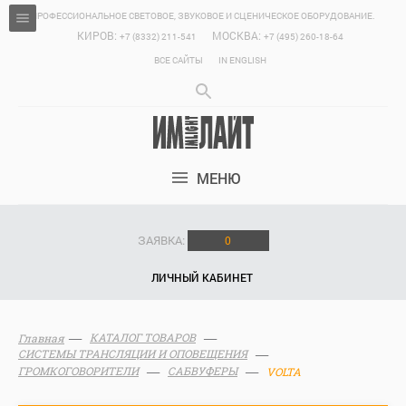
ПРОФЕССИОНАЛЬНОЕ СВЕТОВОЕ, ЗВУКОВОЕ И СЦЕНИЧЕСКОЕ ОБОРУДОВАНИЕ.
КИРОВ:
МОСКВА:
+7 (8332) 211-541
+7 (495) 260-18-64
ВСЕ САЙТЫ
IN ENGLISH
МЕНЮ
ЗАЯВКА:
0
ЛИЧНЫЙ КАБИНЕТ
КАТАЛОГ ТОВАРОВ
Главная
СИСТЕМЫ ТРАНСЛЯЦИИ И ОПОВЕЩЕНИЯ
ГРОМКОГОВОРИТЕЛИ
САБВУФЕРЫ
VOLTA