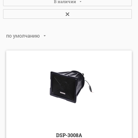
В наличии
Нет
(1)
по умолчанию
Да
(2)
по умолчанию
по алфавиту: А-Я
по алфавиту: Я-А
по цене: убыванию
по цене: возрастанию
DSP-3008А