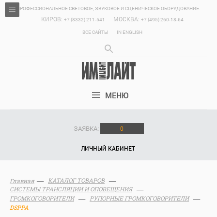
ПРОФЕССИОНАЛЬНОЕ СВЕТОВОЕ, ЗВУКОВОЕ И СЦЕНИЧЕСКОЕ ОБОРУДОВАНИЕ.
КИРОВ:
МОСКВА:
+7 (8332) 211-541
+7 (495) 260-18-64
ВСЕ САЙТЫ
IN ENGLISH
МЕНЮ
ЗАЯВКА:
0
ЛИЧНЫЙ КАБИНЕТ
КАТАЛОГ ТОВАРОВ
Главная
СИСТЕМЫ ТРАНСЛЯЦИИ И ОПОВЕЩЕНИЯ
ГРОМКОГОВОРИТЕЛИ
РУПОРНЫЕ ГРОМКОГОВОРИТЕЛИ
DSPPA