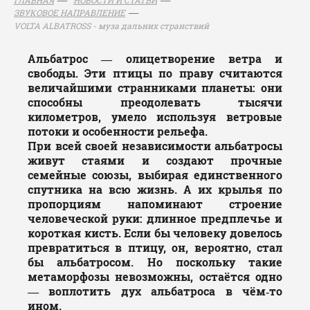
ЗВУКОВОЕ НАПРАВЛЕНИЕ
VOLTA ALBATROSS - муза дальних странствий
Альбатрос — олицетворение ветра и
свободы. Эти птицы по праву считаются
величайшими странниками планеты: они
способны преодолевать тысячи
километров, умело используя ветровые
потоки и особенности рельефа.
При всей своей независимости альбатросы
живут стаями и создают прочные
семейные союзы, выбирая единственного
спутника на всю жизнь. А их крылья по
пропорциям напоминают строение
человеческой руки: длинное предплечье и
короткая кисть. Если бы человеку довелось
превратиться в птицу, он, вероятно, стал
бы альбатросом. Но поскольку такие
метаморфозы невозможны, остаётся одно
— воплотить дух альбатроса в чём‑то
ином.