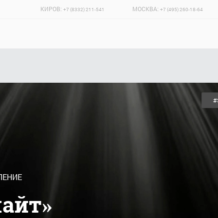
КИРОВ:
МОСКВА:
+7 (8332) 211-541
+7 (495) 260-18-64
#
ЛЕНИЕ
лайт»