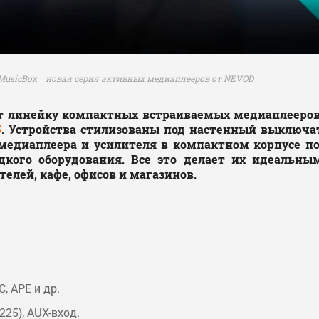
MusicBox – новая серия активных медиаплееров от NEVOD
 линейку компактных встраиваемых медиаплееров 
5
. Устройства стилизованы под настенный выключат
медиаплеера и усилителя в компактном корпусе по
дкого оборудования. Все это делает их идеальн
телей, кафе, офисов и магазинов.
, APE и др.
225), AUX-вход.