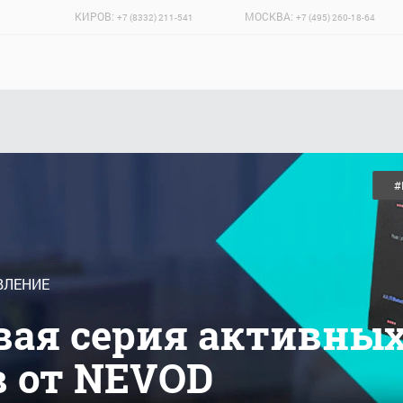
КИРОВ:
МОСКВА:
+7 (8332) 211-541
+7 (495) 260-18-64
#
ВЛЕНИЕ
овая серия активны
 от NEVOD