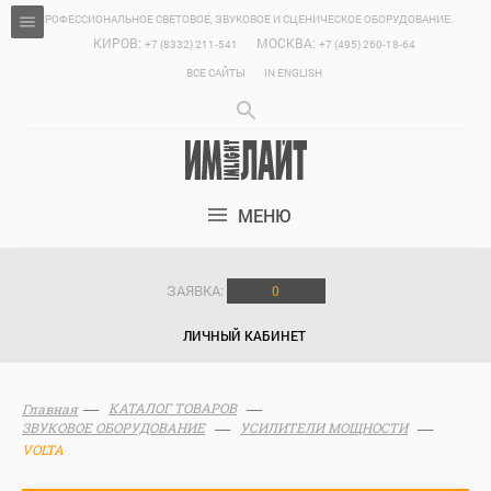
ПРОФЕССИОНАЛЬНОЕ СВЕТОВОЕ, ЗВУКОВОЕ И СЦЕНИЧЕСКОЕ ОБОРУДОВАНИЕ.
КИРОВ:
МОСКВА:
+7 (8332) 211-541
+7 (495) 260-18-64
ВСЕ САЙТЫ
IN ENGLISH
МЕНЮ
ЗАЯВКА:
0
ЛИЧНЫЙ КАБИНЕТ
КАТАЛОГ ТОВАРОВ
Главная
ЗВУКОВОЕ ОБОРУДОВАНИЕ
УСИЛИТЕЛИ МОЩНОСТИ
VOLTA