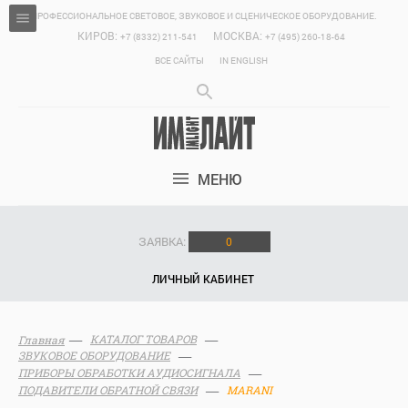
ПРОФЕССИОНАЛЬНОЕ СВЕТОВОЕ, ЗВУКОВОЕ И СЦЕНИЧЕСКОЕ ОБОРУДОВАНИЕ.
КИРОВ:
МОСКВА:
+7 (8332) 211-541
+7 (495) 260-18-64
ВСЕ САЙТЫ
IN ENGLISH
МЕНЮ
ЗАЯВКА:
0
ЛИЧНЫЙ КАБИНЕТ
КАТАЛОГ ТОВАРОВ
Главная
ЗВУКОВОЕ ОБОРУДОВАНИЕ
ПРИБОРЫ ОБРАБОТКИ АУДИОСИГНАЛА
ПОДАВИТЕЛИ ОБРАТНОЙ СВЯЗИ
MARANI