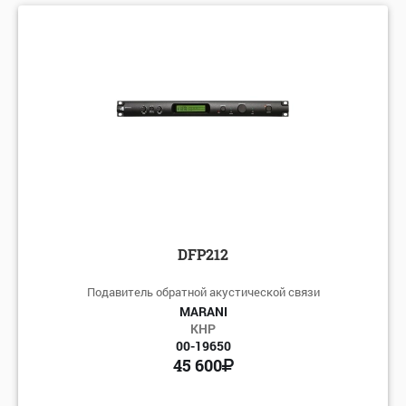
по алфавиту: А-Я
по алфавиту: Я-А
по цене: убыванию
по цене: возрастанию
DFP212
Подавитель обратной акустической связи
MARANI
КНР
00-19650
45 600