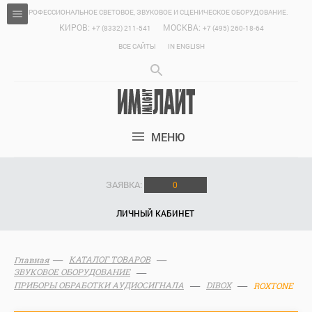
ПРОФЕССИОНАЛЬНОЕ СВЕТОВОЕ, ЗВУКОВОЕ И СЦЕНИЧЕСКОЕ ОБОРУДОВАНИЕ.
КИРОВ:
МОСКВА:
+7 (8332) 211-541
+7 (495) 260-18-64
ВСЕ САЙТЫ
IN ENGLISH
МЕНЮ
ЗАЯВКА:
0
ЛИЧНЫЙ КАБИНЕТ
КАТАЛОГ ТОВАРОВ
Главная
ЗВУКОВОЕ ОБОРУДОВАНИЕ
ПРИБОРЫ ОБРАБОТКИ АУДИОСИГНАЛА
DIBOX
ROXTONE