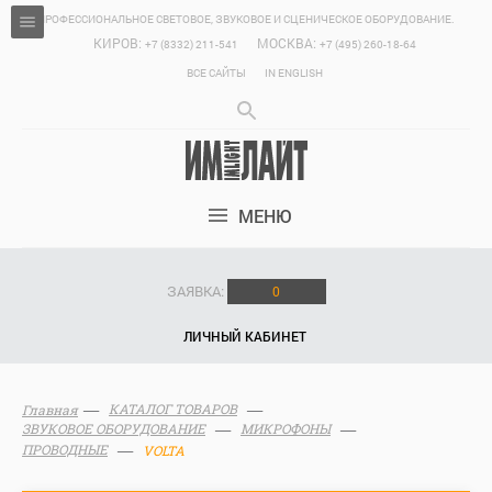
ПРОФЕССИОНАЛЬНОЕ СВЕТОВОЕ, ЗВУКОВОЕ И СЦЕНИЧЕСКОЕ ОБОРУДОВАНИЕ.
КИРОВ:
МОСКВА:
+7 (8332) 211-541
+7 (495) 260-18-64
ВСЕ САЙТЫ
IN ENGLISH
МЕНЮ
ЗАЯВКА:
0
ЛИЧНЫЙ КАБИНЕТ
КАТАЛОГ ТОВАРОВ
Главная
ЗВУКОВОЕ ОБОРУДОВАНИЕ
МИКРОФОНЫ
ПРОВОДНЫЕ
VOLTA