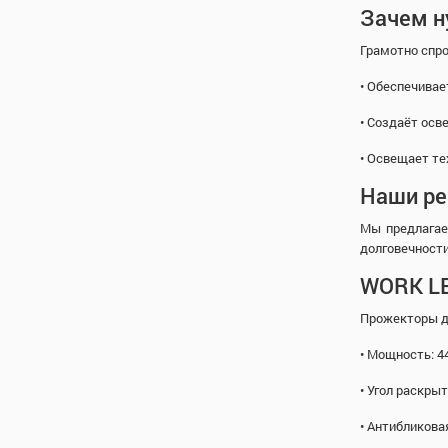
Зачем н
Грамотно спр
• Обеспечивае
• Создаёт осв
• Освещает те
Наши р
Мы предлагае
долговечности
WORK L
Прожекторы дл
• Мощность: 4
• Угол раскрыт
• Антибликова