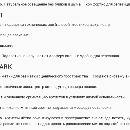
о.
Натуральное освещение без бликов и шума — комфортно для репетици
T
ля подсветки технических зон (галерей, мостиков, закулисья).
епящее свечение.
дизайн.
.
Подсветка не нарушает атмосферу сцены и удобна для персонала.
MARK
 метки для разметки сценического пространства — создают систему ви
т ключевые зоны: центр сцены, углы, границы планов.
т мгновенную ориентацию артистов в условиях низкой освещённости.
т внимание — мягкий свет не нарушает атмосферу постановки.
о.
Артисты чётко ориентируются в пространстве: знают, где встать, к
ма разметки позволяет адаптировать расположение меток под любые пос