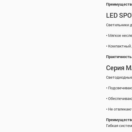
Преимуществ
LED SPO
Светильники д
• Мягкое несл
• Компактный 
Практичность
Серия 
Светодиодные
• Подсвечиваю
• Обеспечиваю
• Не отвлекаю
Преимуществ
Гибкая систе