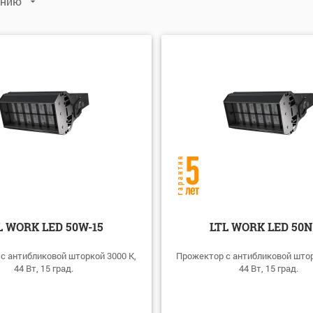
анию
Да
(103)
Нет
(74)
Р
Да
(29)
лчанию
виту: А-Я
виту: Я-А
: убыванию
: возрастанию
L WORK LED 50W-15
LTL WORK LED 50N
с антибликовой шторкой 3000 K,
Прожектор с антибликовой штор
44 Вт, 15 град.
44 Вт, 15 град.