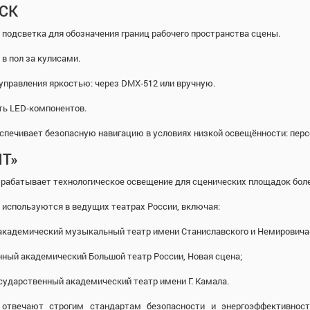
ACK
подсветка для обозначения границ рабочего пространства сцены.
 в пол за кулисами.
 управления яркостью: через DMX‑512 или вручную.
ть LED‑компонентов.
печивает безопасную навигацию в условиях низкой освещённости: персо
Т»
рабатывает технологическое освещение для сценических площадок более
используются в ведущих театрах России, включая:
 академический музыкальный театр имени Станиславского и Немировича
нный академический Большой театр России, Новая сцена;
осударственный академический театр имени Г. Камала.
отвечают строгим стандартам безопасности и энергоэффективност