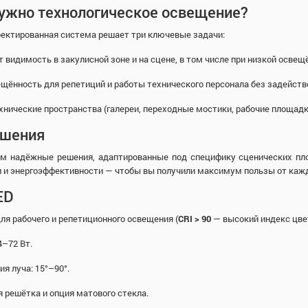
ужно технологическое освещение?
оектированная система решает три ключевые задачи:
т видимость в закулисной зоне и на сцене, в том числе при низкой осв
ещённость для репетиций и работы технического персонала без задейст
хнические пространства (галереи, переходные мостики, рабочие площадк
ешения
м надёжные решения, адаптированные под специфику сценических пло
 и энергоэффективности — чтобы вы получили максимум пользы от кажд
ED
я рабочего и репетиционного освещения (
CRI > 90
— высокий индекс цве
4–72 Вт.
ия луча: 15°–90°.
я решётка и опция матового стекла.