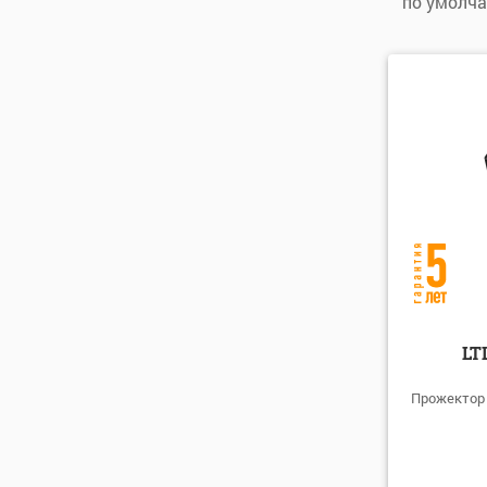
по умолч
по умо
по алфа
по алфа
по цене
по цене
LT
Прожектор 