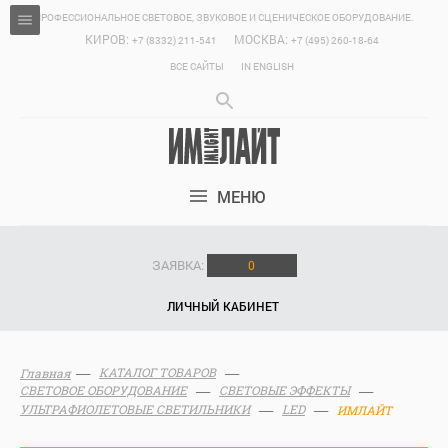
ПРОФЕССИОНАЛЬНОЕ СВЕТОВОЕ, ЗВУКОВОЕ И СЦЕНИЧЕСКОЕ ОБОРУДОВАНИЕ.
КИРОВ:
МОСКВА:
+7 (8332) 211-541
+7 (495) 260-18-64
ВСЕ САЙТЫ
IN ENGLISH
МЕНЮ
ЗАЯВКА:
0
ЛИЧНЫЙ КАБИНЕТ
КАТАЛОГ ТОВАРОВ
Главная
СВЕТОВОЕ ОБОРУДОВАНИЕ
СВЕТОВЫЕ ЭФФЕКТЫ
УЛЬТРАФИОЛЕТОВЫЕ СВЕТИЛЬНИКИ
LED
ИМЛАЙТ