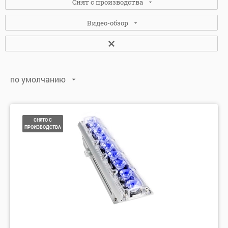
Снят с производства
Видео-обзор
Нет
(3)
Да
(14)
Нет
(9)
по умолчанию
Да
(8)
по умолчанию
по алфавиту: А-Я
СНЯТО С
ПРОИЗВОДСТВА
по алфавиту: Я-А
по цене: убыванию
по цене: возрастанию