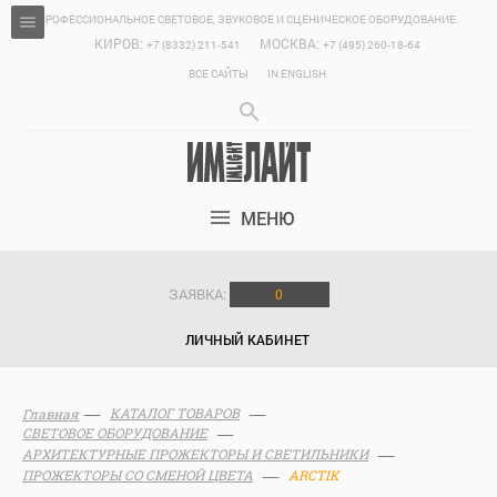
ПРОФЕССИОНАЛЬНОЕ СВЕТОВОЕ, ЗВУКОВОЕ И СЦЕНИЧЕСКОЕ ОБОРУДОВАНИЕ.
КИРОВ:
МОСКВА:
+7 (8332) 211-541
+7 (495) 260-18-64
ВСЕ САЙТЫ
IN ENGLISH
МЕНЮ
ЗАЯВКА:
0
ЛИЧНЫЙ КАБИНЕТ
КАТАЛОГ ТОВАРОВ
Главная
СВЕТОВОЕ ОБОРУДОВАНИЕ
АРХИТЕКТУРНЫЕ ПРОЖЕКТОРЫ И СВЕТИЛЬНИКИ
ПРОЖЕКТОРЫ СО СМЕНОЙ ЦВЕТА
ARCTIK