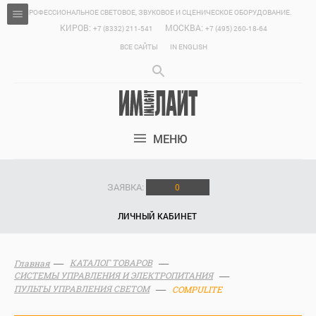
ПРОФЕССИОНАЛЬНОЕ СВЕТОВОЕ, ЗВУКОВОЕ И СЦЕНИЧЕСКОЕ ОБОРУДОВАНИЕ.
КИРОВ:
МОСКВА:
+7 (8332) 211-541
+7 (495) 260-18-64
ВСЕ САЙТЫ
IN ENGLISH
МЕНЮ
ЗАЯВКА:
0
ЛИЧНЫЙ КАБИНЕТ
КАТАЛОГ ТОВАРОВ
Главная
СИСТЕМЫ УПРАВЛЕНИЯ И ЭЛЕКТРОПИТАНИЯ
ПУЛЬТЫ УПРАВЛЕНИЯ СВЕТОМ
COMPULITE