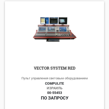
по алфавиту: А-Я
по алфавиту: Я-А
по цене: убыванию
по цене: возрастанию
VECTOR SYSTEM RED
Пульт управления световым оборудованием
COMPULITE
ИЗРАИЛЬ
00-55453
ПО ЗАПРОСУ