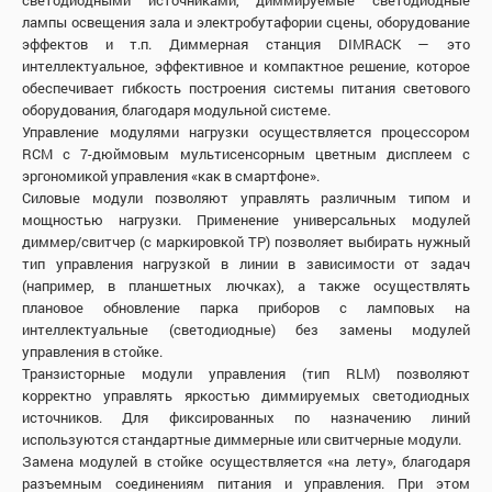
лампы освещения зала и электробутафории сцены, оборудование
эффектов и т.п. Диммерная станция DIMRACK — это
интеллектуальное, эффективное и компактное решение, которое
обеспечивает гибкость построения системы питания светового
оборудования, благодаря модульной системе.
Управление модулями нагрузки осуществляется процессором
RCM с 7-дюймовым мультисенсорным цветным дисплеем с
эргономикой управления «как в смартфоне».
Силовые модули позволяют управлять различным типом и
мощностью нагрузки. Применение универсальных модулей
диммер/свитчер (с маркировкой TP) позволяет выбирать нужный
тип управления нагрузкой в линии в зависимости от задач
(например, в планшетных лючках), а также осуществлять
плановое обновление парка приборов с ламповых на
интеллектуальные (светодиодные) без замены модулей
управления в стойке.
Транзисторные модули управления (тип RLM) позволяют
корректно управлять яркостью диммируемых светодиодных
источников. Для фиксированных по назначению линий
используются стандартные диммерные или свитчерные модули.
Замена модулей в стойке осуществляется «на лету», благодаря
разъемным соединениям питания и управления. При этом