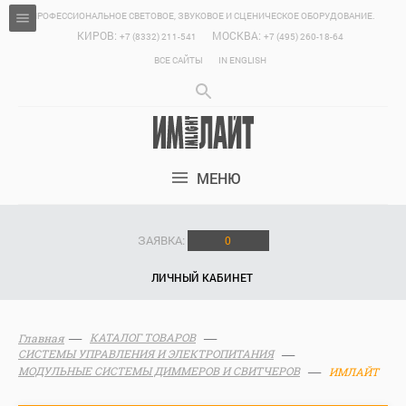
ПРОФЕССИОНАЛЬНОЕ СВЕТОВОЕ, ЗВУКОВОЕ И СЦЕНИЧЕСКОЕ ОБОРУДОВАНИЕ.
КИРОВ:
МОСКВА:
+7 (8332) 211-541
+7 (495) 260-18-64
ВСЕ САЙТЫ
IN ENGLISH
МЕНЮ
ЗАЯВКА:
0
ЛИЧНЫЙ КАБИНЕТ
КАТАЛОГ ТОВАРОВ
Главная
СИСТЕМЫ УПРАВЛЕНИЯ И ЭЛЕКТРОПИТАНИЯ
МОДУЛЬНЫЕ СИСТЕМЫ ДИММЕРОВ И СВИТЧЕРОВ
ИМЛАЙТ