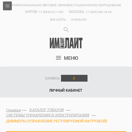
ПРОФЕССИОНАЛЬНОЕ СВЕТОВОЕ, ЗВУКОВОЕ И СЦЕНИЧЕСКОЕ ОБОРУДОВАНИЕ.
КИРОВ:
МОСКВА:
+7 (8332) 211-541
+7 (495) 260-18-64
ВСЕ САЙТЫ
IN ENGLISH
МЕНЮ
ЗАЯВКА:
0
ЛИЧНЫЙ КАБИНЕТ
КАТАЛОГ ТОВАРОВ
Главная
СИСТЕМЫ УПРАВЛЕНИЯ И ЭЛЕКТРОПИТАНИЯ
ДИММЕРЫ (УПРАВЛЕНИЕ РЕГУЛИРУЕМОЙ НАГРУЗКОЙ)