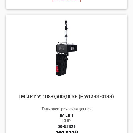
IMLIFT VT D8+\500\18 SE (HW12-01-01SS)
Таль электрическая цепная
IM LIFT
КНР
00-63821
260 820