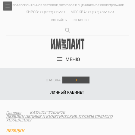
ПРОФЕССИОНАЛЬНОЕ СВЕТОВОЕ, ЗВУКОВОЕ И СЦЕНИЧЕСКОЕ ОБОРУДОВАНИЕ.
КИРОВ:
МОСКВА:
+7 (8332) 211-541
+7 (495) 260-18-64
ВСЕ САЙТЫ
IN ENGLISH
МЕНЮ
ЗАЯВКА:
0
ЛИЧНЫЙ КАБИНЕТ
КАТАЛОГ ТОВАРОВ
Главная
ЛЕБЕДКИ ЦЕПНЫЕ И КИНЕТИЧЕСКИЕ, ПУЛЬТЫ ПРЯМОГО
УПРАВЛЕНИЯ
ЛЕБЕДКИ