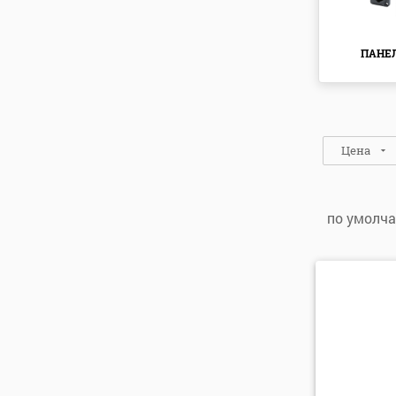
ПАНЕ
Цена
по умолч
по умо
по алфа
по алфа
по цене
по цене