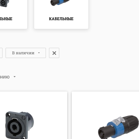
ЛЬНЫЕ
КАБЕЛЬНЫЕ
В наличии
анию
Нет
(1)
Да
(2)
лчанию
виту: А-Я
виту: Я-А
: убыванию
: возрастанию