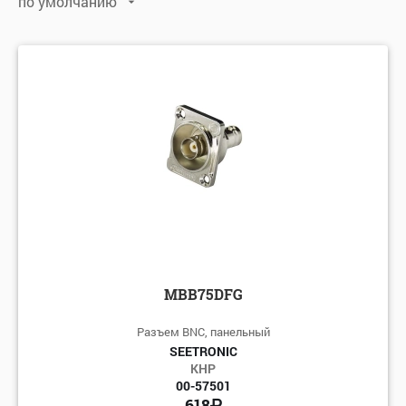
по умолчанию
по умолчанию
по алфавиту: А-Я
по алфавиту: Я-А
по цене: убыванию
по цене: возрастанию
MBB75DFG
Разъем BNC, панельный
SEETRONIC
КНР
00-57501
618