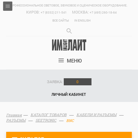
ПРОФЕССИОНАЛЬНОЕ СВЕТОВОЕ, ЗВУКОВОЕ И СЦЕНИЧЕСКОЕ ОБОРУДОВАНИЕ.
КИРОВ:
МОСКВА:
+7 (8332) 211-541
+7 (495) 260-18-64
ВСЕ САЙТЫ
IN ENGLISH
МЕНЮ
ЗАЯВКА:
0
ЛИЧНЫЙ КАБИНЕТ
КАТАЛОГ ТОВАРОВ
КАБЕЛИ И РАЗЪЕМЫ
Главная
РАЗЪЕМЫ
SEETRONIC
BNC