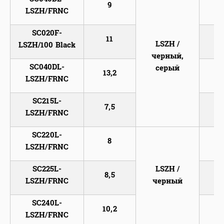
9
2
LSZH/FRNC
SC020F-
11
2
LSZH /
LSZH/100 Black
черный,
SC040DL-
серый
13,2
4
LSZH/FRNC
SC215L-
7,5
2
LSZH/FRNC
SC220L-
8
2
LSZH/FRNC
SC225L-
LSZH /
8,5
2
LSZH/FRNC
черный
SC240L-
10,2
2
LSZH/FRNC