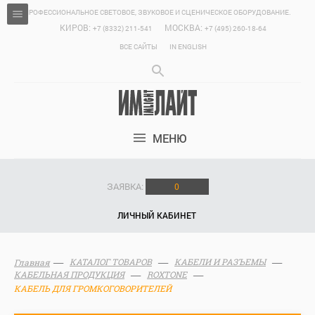
ПРОФЕССИОНАЛЬНОЕ СВЕТОВОЕ, ЗВУКОВОЕ И СЦЕНИЧЕСКОЕ ОБОРУДОВАНИЕ.
КИРОВ:
МОСКВА:
+7 (8332) 211-541
+7 (495) 260-18-64
ВСЕ САЙТЫ
IN ENGLISH
МЕНЮ
ЗАЯВКА:
0
ЛИЧНЫЙ КАБИНЕТ
КАТАЛОГ ТОВАРОВ
КАБЕЛИ И РАЗЪЕМЫ
Главная
КАБЕЛЬНАЯ ПРОДУКЦИЯ
ROXTONE
КАБЕЛЬ ДЛЯ ГРОМКОГОВОРИТЕЛЕЙ