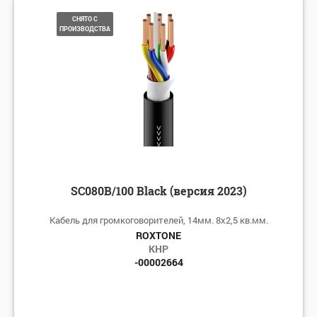
по алфавиту: А-Я
СНЯТО С
ПРОИЗВОДСТВА
по алфавиту: Я-А
по цене: убыванию
по цене: возрастанию
SC080B/100 Black (версия 2023)
Кабель для громкоговорителей, 14мм. 8х2,5 кв.мм.
ROXTONE
КНР
-00002664