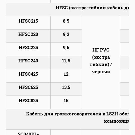
HFSC (экстра-гибкий кабель для г
HFSC215
8,5
2
HFSC220
9,2
2
HFSC225
9,5
2
HF PVC
(экстра
HFSC240
11,5
2
гибкий) /
черный
HFSC425
12
4
HFSC625
13,5
6
HFSC825
15
8
Кабель для громкоговорителей в LSZH оболо
композиции) (
SC040DL-