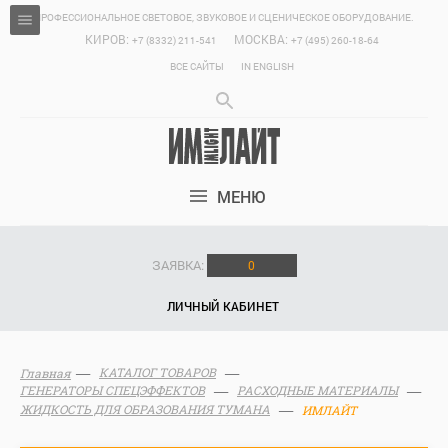
ПРОФЕССИОНАЛЬНОЕ СВЕТОВОЕ, ЗВУКОВОЕ И СЦЕНИЧЕСКОЕ ОБОРУДОВАНИЕ.
КИРОВ:
МОСКВА:
+7 (8332) 211-541
+7 (495) 260-18-64
ВСЕ САЙТЫ
IN ENGLISH
МЕНЮ
ЗАЯВКА:
0
ЛИЧНЫЙ КАБИНЕТ
КАТАЛОГ ТОВАРОВ
Главная
ГЕНЕРАТОРЫ СПЕЦЭФФЕКТОВ
РАСХОДНЫЕ МАТЕРИАЛЫ
ЖИДКОСТЬ ДЛЯ ОБРАЗОВАНИЯ ТУМАНА
ИМЛАЙТ