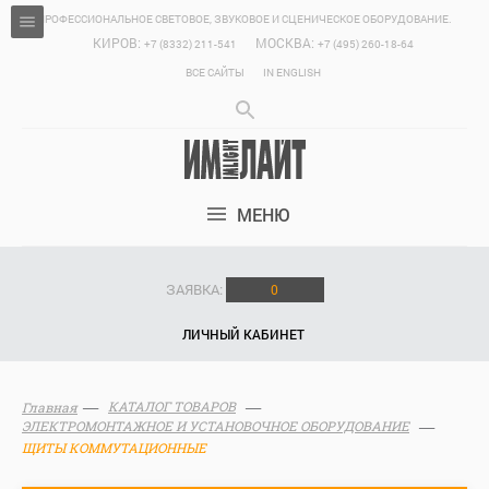
ПРОФЕССИОНАЛЬНОЕ СВЕТОВОЕ, ЗВУКОВОЕ И СЦЕНИЧЕСКОЕ ОБОРУДОВАНИЕ.
КИРОВ:
МОСКВА:
+7 (8332) 211-541
+7 (495) 260-18-64
ВСЕ САЙТЫ
IN ENGLISH
МЕНЮ
ЗАЯВКА:
0
ЛИЧНЫЙ КАБИНЕТ
КАТАЛОГ ТОВАРОВ
Главная
ЭЛЕКТРОМОНТАЖНОЕ И УСТАНОВОЧНОЕ ОБОРУДОВАНИЕ
ЩИТЫ КОММУТАЦИОННЫЕ