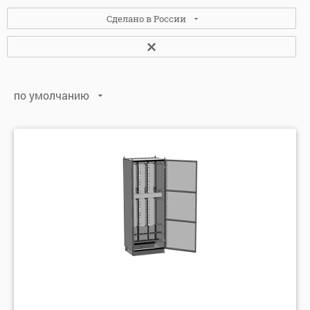
Сделано в России
Да
(8)
по умолчанию
по умолчанию
по алфавиту: А-Я
по алфавиту: Я-А
по цене: убыванию
по цене: возрастанию