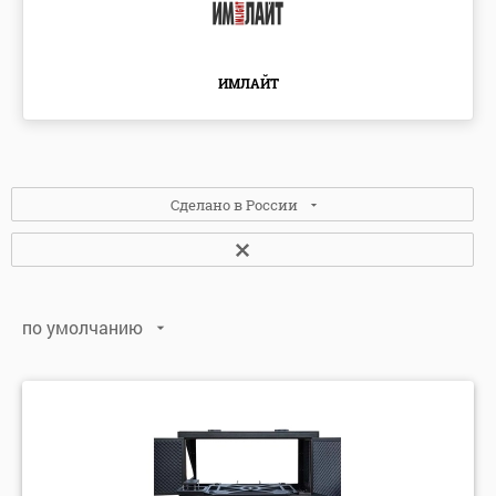
ИМЛАЙТ
Сделано в России
Да
(1)
по умолчанию
по умолчанию
по алфавиту: А-Я
по алфавиту: Я-А
по цене: убыванию