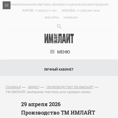
ПРОФЕССИОНАЛЬНОЕ СВЕТОВОЕ, ЗВУКОВОЕ И СЦЕНИЧЕСКОЕ ОБОРУДОВАНИЕ.
КИРОВ:
МОСКВА:
+7 (8332) 211-541
+7 (495) 260-18-64
ВСЕ САЙТЫ
IN ENGLISH
МЕНЮ
ЛИЧНЫЙ КАБИНЕТ
ГЛАВНАЯ
ВИДЕО
ПРОИЗВОДСТВО ТМ ИМЛАЙТ
ТМ ИМЛАЙТ: выбираем текстиль для одежды сцены
29 апреля 2026
Производство ТМ ИМЛАЙТ