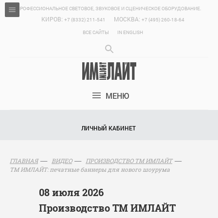
ПРОФЕССИОНАЛЬНОЕ СВЕТОВОЕ, ЗВУКОВОЕ И СЦЕНИЧЕСКОЕ ОБОРУДОВАНИЕ.
КИРОВ:
МОСКВА:
+7 (8332) 211-541
+7 (495) 260-18-64
ВСЕ САЙТЫ
IN ENGLISH
МЕНЮ
ЛИЧНЫЙ КАБИНЕТ
ГЛАВНАЯ
ВИДЕО
ПРОИЗВОДСТВО ТМ ИМЛАЙТ
ТМ ИМЛАЙТ: печатные баннеры для нового шоурума
08 июля 2026
Производство ТМ ИМЛАЙТ