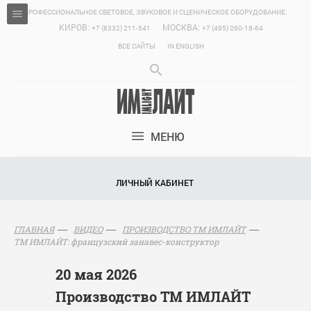
ПРОФЕССИОНАЛЬНОЕ СВЕТОВОЕ, ЗВУКОВОЕ И СЦЕНИЧЕСКОЕ ОБОРУДОВАНИЕ.
КИРОВ:
МОСКВА:
+7 (8332) 211-541
+7 (495) 260-18-64
ВСЕ САЙТЫ
IN ENGLISH
МЕНЮ
ЛИЧНЫЙ КАБИНЕТ
ГЛАВНАЯ
ВИДЕО
ПРОИЗВОДСТВО ТМ ИМЛАЙТ
ТМ ИМЛАЙТ: французский занавес-конструктор
20 мая 2026
Производство ТМ ИМЛАЙТ