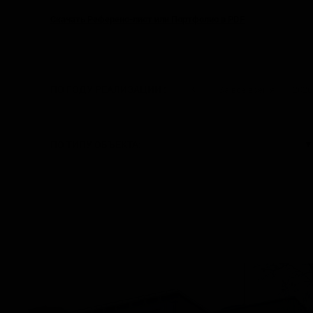
Скачать Референс-лист или Портфолио в PDF
ПО ГОДУ РЕАЛИЗАЦИИ :
За всё время
2026
▼
ПО ТИПУ ОБЪЕКТА: