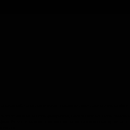
КИРОВ:
МОСКВА:
+7 (8332) 211-541
+7 (495) 260-18-64
 опытом работы на сценических площадках самого разного масштаба и 
ского оснащения театров, филармоний, киноконцертных залов, развлек
офиля. Ресурс компании позволяет вести инсталляционные проекты пол
ательств.