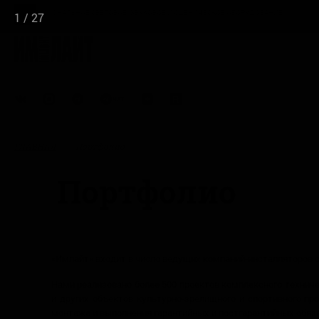
ПРОФЕССИОНАЛЬНОЕ СВЕТОВОЕ, ЗВУКОВОЕ И СЦЕНИЧЕСКОЕ ОБОРУДОВАНИЕ.
1
/
27
Портфолио
ГЛАВНАЯ
Портфолио
«Имлайт» входит в число ведущих компаний-инсталляторов с
Нами реализовано более 500 проектов комплексного техниче
и других объектов культурно-зрелищного и спортивного пр
монтажа и выполнения гарантийных и постгарантийных обяз