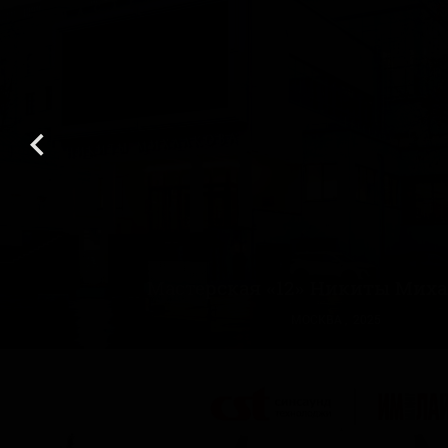
0
1
Мастерская «12» Никиты Мих
МОСКВА , 2025