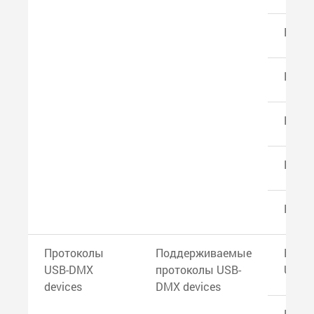
ETC N
ETC 
Hipp
LanB
Kines
Протоколы
Поддерживаемые
EntT
USB-DMX
протоколы USB-
USB P
devices
DMX devices
EntT