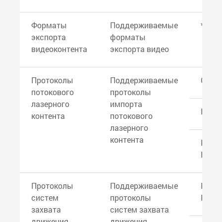
Форматы
Поддерживаемые
*.mp4
экспорта
форматы
видеоконтента
экспорта видео
Протоколы
Поддерживаемые
CITP
потокового
протоколы
лазерного
импорта
Laser
контента
потокового
лазерного
контента
Pango
Beyo
Протоколы
Поддерживаемые
Black
систем
протоколы
RTTrP
захвата
систем захвата
движения
движения