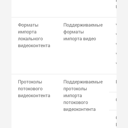
USB P
Форматы
Поддерживаемые
*.m4a
импорта
форматы
*.m4v
локального
импорта видео
*.mov
видеоконтента
*.mp4
*.avi
Протоколы
Поддерживаемые
NewTe
потокового
протоколы
видеоконтента
импорта
CITP
потокового
видеоконтента
Green
HMap