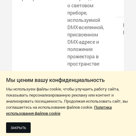
о световом
приборе,
используемой
ETC 
DMX-вселенной,
EOS
присвоенном
DMX-адресе и
положения
прожектора в
пространстве
Мы ценим вашу конфиденциальность
Экспорт
Поддерживаемые
CSV
Мы используем файлы cookie, чтобы улучшить работу сайта,
данных
форматы
показывать персонализированную рекламу или контент и
приборов
экспорта данных
анализировать посещаемость. Продолжая использовать сайт, вы
о световом
соглашаетесь на использование файлов cookie.
Политика
приборе,
XML 
использования файлов cookie
используемой
DMX-вселенной,
ЗАКРЫТЬ
присвоенном