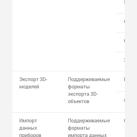
Sket
Cine
OBJ
3DS
Экспорт 3D-
Поддерживаемые
DWG 
моделей
форматы
экспорта 3D-
glTF
объектов
Импорт
Поддерживаемые
CSV
данных
форматы
приборов
импорта данных