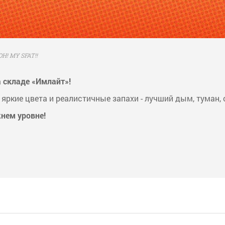
OH! MY SFAT!!
 складе «Имлайт»!
ркие цвета и реалистичные запахи - лучший дым, туман, 
жнем уровне!