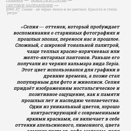
СВЕТОВОЕ НАПРАВЛЕНИЕ
NW8-XT. Сепия - не чёрно-белое и не цветное. Красота и стиль
"ретро"
«Сепия — оттенок, который пробуждает
воспоминания о старинных фотографиях и
прошлых эпохах, перенося нас в прошлое.
Сложный, с широкой тональной палитрой,
чаще теплых красно-коричневых или
желто-янтарных пантонов. Раньше его
получали из чернил кальмара вида Sepia.
Этот цвет использовался для графики в
древние времена, а позже стал
популярным для фото и живописи. Сепия
придаёт изображениям ностальгическое и
позитивное ощущение, как к памяти
прошлых лет и наследию человечества.
Один из уникальный цветов, хорошо
контрастирующий с современными
яркими красками, он включает в себе
оттенки апельсинового, лимонного, цвета
осенних листьев, кофе-молоком, поля